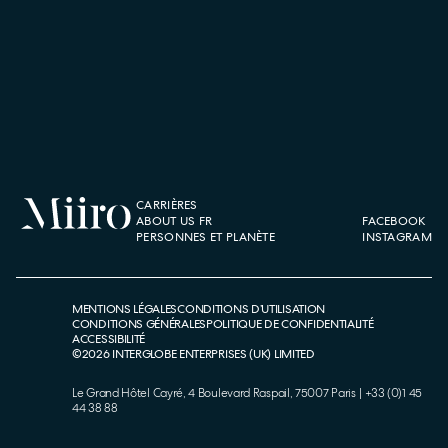
CARRIÈRES
ABOUT US FR
FACEBOOK
PERSONNES ET PLANÈTE
INSTAGRAM
MENTIONS LÉGALES
CONDITIONS D’UTILISATION
CONDITIONS GÉNÉRALES
POLITIQUE DE CONFIDENTIALITÉ
ACCESSIBILITÉ
©
2026
INTERGLOBE ENTERPRISES (UK) LIMITED
Le Grand Hôtel Cayré, 4 Boulevard Raspail, 75007 Paris
|
+33 (0)1 45
44 38 88