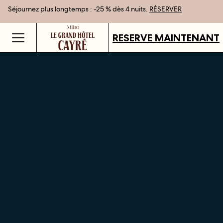
Séjournez plus longtemps : -25 % dès 4 nuits.
Meilleur tarif garanti en réservant en direct
Cartes cadeaux disponibles dans tous nos établissements.
RÉSERVER
DÉCOUVRIR
RESERVE MAINTENANT