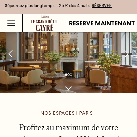
Séjournez plus longtemps : -25 % dès 4 nuits.
Meilleur tarif garanti en réservant en direct
Cartes cadeaux disponibles dans tous nos établissements.
RÉSERVER
DÉCOUVRIR
RESERVE MAINTENANT
NOS ESPACES | PARIS
Profitez au maximum de votre