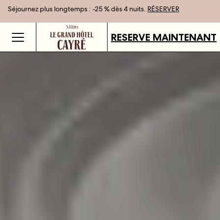
Séjournez plus longtemps : -25 % dès 4 nuits.
Meilleur tarif garanti en réservant en direct
Cartes cadeaux disponibles dans tous nos établissements.
RÉSERVER
DÉCOUVRIR
RESERVE MAINTENANT