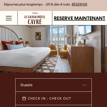
Séjournez plus longtemps : -25 % dès 4 nuits.
Meilleur tarif garanti en réservant en direct
Cartes cadeaux disponibles dans tous nos établissements.
RÉSERVER
DÉCOUVRIR
RESERVE MAINTENANT
Guests
CHECK IN - CHECK OUT