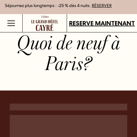
Séjournez plus longtemps : -25 % dès 4 nuits.
Meilleur tarif garanti en réservant en direct
Cartes cadeaux disponibles dans tous nos établissements.
RÉSERVER
DÉCOUVRIR
RESERVE MAINTENANT
Quoi de neuf à
Paris
?