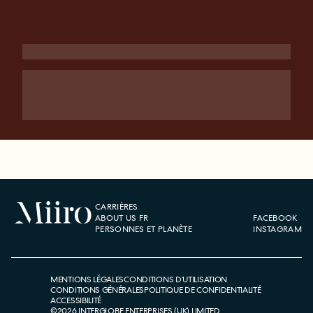
CARRIÈRES
ABOUT US FR
FACEBOOK
PERSONNES ET PLANÈTE
INSTAGRAM
MENTIONS LÉGALES
CONDITIONS D’UTILISATION
CONDITIONS GÉNÉRALES
POLITIQUE DE CONFIDENTIALITÉ
ACCESSIBILITÉ
©
2026
INTERGLOBE ENTERPRISES (UK) LIMITED