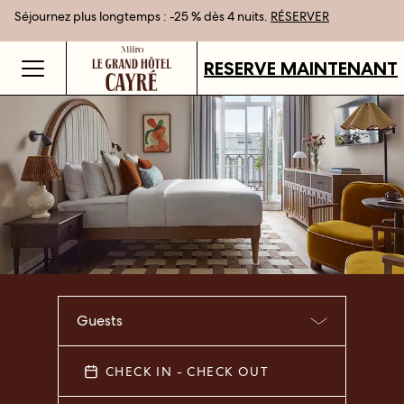
Séjournez plus longtemps : -25 % dès 4 nuits.
Meilleur tarif garanti en réservant en direct
Cartes cadeaux disponibles dans tous nos établissements.
RÉSERVER
DÉCOUVRIR
RESERVE MAINTENANT
Guests
CHECK IN - CHECK OUT