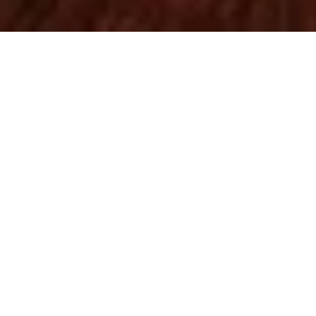
Jedes Mal,
WILLKOMMEN BEI DEN DOTS
wenn wir in einer neuen Stadt
ankommen, sorgen wir dafür, von
den besten Menschen umgeben zu
sein: Nachbarn mit jede Menge
Persönlichkeit, Einheimischen, die
das Viertel lebendig machen, und
Trendsettern, die die Kultur prägen.
Gemeinsam bilden sie die Dots –