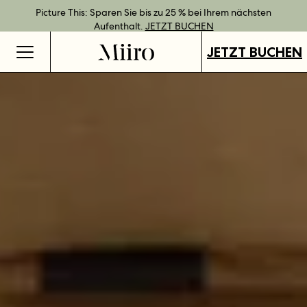
Bestpreisgarantie bei Direktbuchung.
Geschenkgutscheine jetzt an all unseren Standorten verfügbar.
Direkt buchen und Vorteile mit unseren flexiblen Tarifen
Picture This: Sparen Sie bis zu 25 % bei Ihrem nächsten
JETZT BUCHEN
genießen.
Aufenthalt.
GUTSCHEINE KAUFEN
MEHR ERFAHREN
JETZT BUCHEN
JETZT BUCHEN