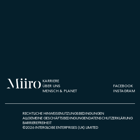
KARRIERE
ÜBER UNS
FACEBOOK
MENSCH & PLANET
INSTAGRAM
RECHTLICHE HINWEISE
NUTZUNGSBEDINGUNGEN
ALLGEMEINE GESCHÄFTSBEDINGUNGEN
DATENSCHUTZERKLÄRUNG
BARRIEREFREIHEIT
©
2026
INTERGLOBE ENTERPRISES (UK) LIMITED