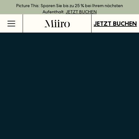
Bestpreisgarantie bei Direktbuchung.
Geschenkgutscheine jetzt an all unseren Standorten verfügbar.
Direkt buchen und Vorteile mit unseren flexiblen Tarifen
Picture This: Sparen Sie bis zu 25 % bei Ihrem nächsten
JETZT BUCHEN
genießen.
Aufenthalt.
GUTSCHEINE KAUFEN
MEHR ERFAHREN
JETZT BUCHEN
JETZT BUCHEN