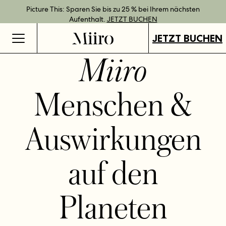
Bestpreisgarantie bei Direktbuchung.
Geschenkgutscheine jetzt an all unseren Standorten verfügbar.
Direkt buchen und Vorteile mit unseren flexiblen Tarifen
Picture This: Sparen Sie bis zu 25 % bei Ihrem nächsten
JETZT BUCHEN
genießen.
Aufenthalt.
GUTSCHEINE KAUFEN
MEHR ERFAHREN
JETZT BUCHEN
JETZT BUCHEN
Miiro
Menschen &
Auswirkungen
auf den
Planeten