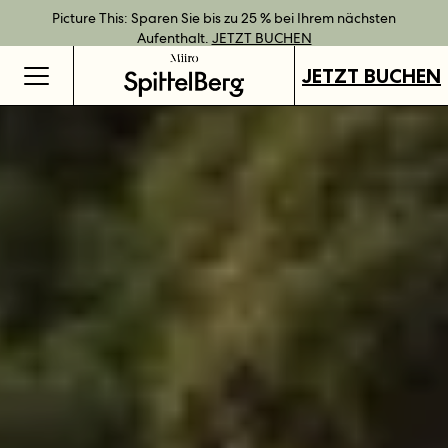
Bestpreisgarantie bei Direktbuchung.
Geschenkgutscheine jetzt an all unseren Standorten verfügbar.
Direkt buchen und Vorteile mit unseren flexiblen Tarifen
Picture This: Sparen Sie bis zu 25 % bei Ihrem nächsten
JETZT BUCHEN
genießen.
Aufenthalt.
GUTSCHEINE KAUFEN
MEHR ERFAHREN
JETZT BUCHEN
JETZT BUCHEN