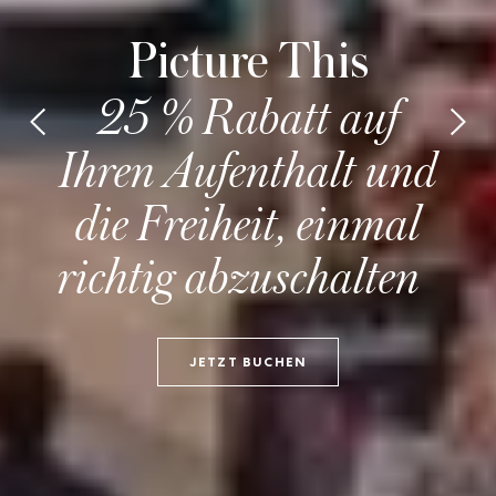
Picture This
25 % Rabatt auf
Ihren Aufenthalt und
die Freiheit, einmal
richtig abzuschalten
JETZT BUCHEN