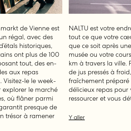
markt de Vienne est
NALTU est votre endr
un régal, avec des
tout ce que votre cœu
’étals historiques,
que ce soit après une
tains ont plus de 100
musée ou votre cours
posant tout, des en-
km à travers la ville. 
des aux repas
de jus pressés à froid
 Visitez-le le week-
fraîchement préparé
 explorer le marché
délicieux repas pour
s, où flâner parmi
ressourcer et vous dé
 garantit presque de
un trésor à ramener
Y aller