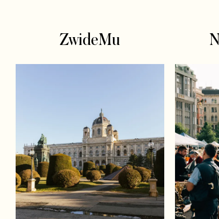
ZwideMu
N