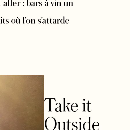
ller : bars à vin un
ts où l’on s’attarde
Take it
Outside