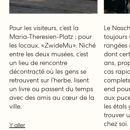
Pour les visiteurs, c’est la
Le Nasch
Maria-Theresien-Platz ; pour
toujours 
les locaux, « ZwideMu ». Niché
rangées d
entre les deux musées, c’est
dont cer
un lieu de rencontre
ans, pro
décontracté où les gens se
cas rapi
retrouvent sur l’herbe, lisent
complets.
un livre ou passent du temps
end pour
avec des amis au cœur de la
aux puce
ville.
les étals
trouver 
chez soi.
Y aller