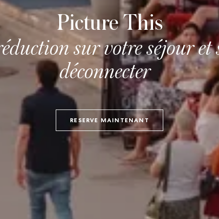
Picture This
éduction sur votre séjour et 
déconnecter
RESERVE MAINTENANT