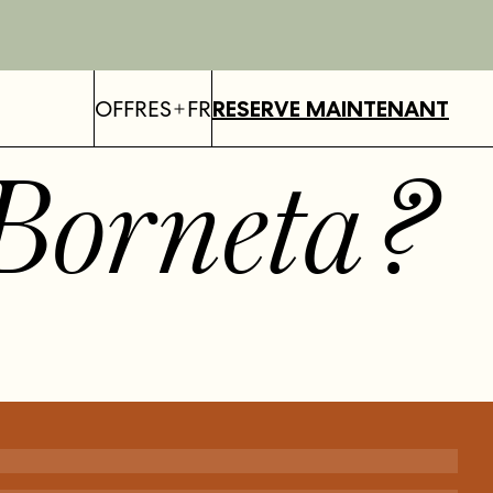
OFFRES
FR
RESERVE MAINTENANT
Borneta
?