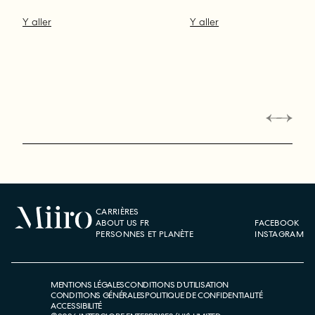
Y aller
Y aller
CARRIÈRES
ABOUT US FR
FACEBOOK
PERSONNES ET PLANÈTE
INSTAGRAM
MENTIONS LÉGALES
CONDITIONS D’UTILISATION
CONDITIONS GÉNÉRALES
POLITIQUE DE CONFIDENTIALITÉ
ACCESSIBILITÉ