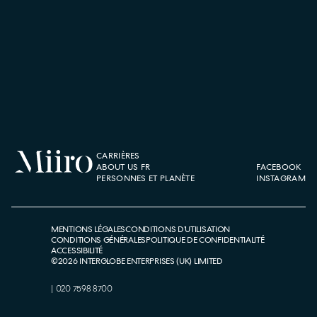
CARRIÈRES
ABOUT US FR
FACEBOOK
PERSONNES ET PLANÈTE
INSTAGRAM
MENTIONS LÉGALES
CONDITIONS D’UTILISATION
CONDITIONS GÉNÉRALES
POLITIQUE DE CONFIDENTIALITÉ
ACCESSIBILITÉ
©
2026
INTERGLOBE ENTERPRISES (UK) LIMITED
|
020 7598 8700