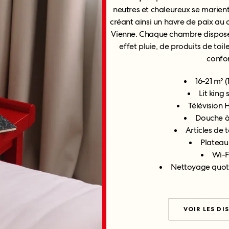
neutres et chaleureux se marient
créant ainsi un havre de paix au c
Vienne. Chaque chambre dispose d
effet pluie, de produits de toil
confor
16-21 m² (
Lit king 
Télévision 
Douche à 
Articles de 
Plateau
Wi-F
Nettoyage quot
VOIR LES DI