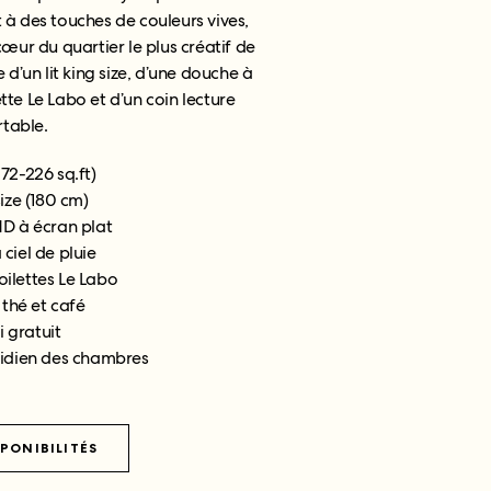
 à des touches de couleurs vives,
œur du quartier le plus créatif de
’un lit king size, d’une douche à
ette Le Labo et d’un coin lecture
table.
172-226 sq.ft)
size (180 cm)
HD à écran plat
ciel de pluie
toilettes Le Labo
 thé et café
i gratuit
idien des chambres
SPONIBILITÉS