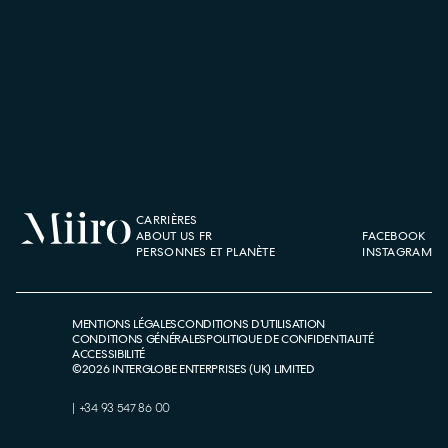
CARRIÈRES
ABOUT US FR
FACEBOOK
PERSONNES ET PLANÈTE
INSTAGRAM
MENTIONS LÉGALES
CONDITIONS D’UTILISATION
CONDITIONS GÉNÉRALES
POLITIQUE DE CONFIDENTIALITÉ
ACCESSIBILITÉ
©
2026
INTERGLOBE ENTERPRISES (UK) LIMITED
|
+34 93 547 86 00