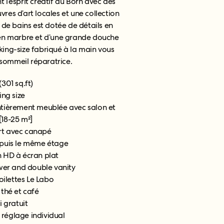
nt l’esprit créatif du Born avec des
es d’art locales et une collection
 de bains est dotée de détails en
o en marbre et d’une grande douche
t king-size fabriqué à la main vous
 sommeil réparatrice.
(301 sq.ft)
king size
ntièrement meublée avec salon et
18-25 m²]
rt avec canapé
epuis le même étage
n HD à écran plat
ower and double vanity
toilettes Le Labo
 thé et café
i gratuit
 réglage individual