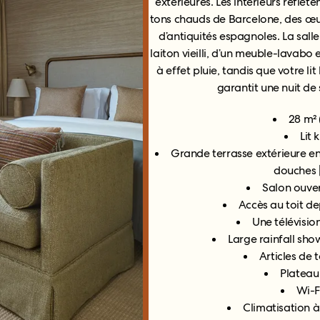
extérieures. Les intérieurs reflète
tons chauds de Barcelone, des œuvr
d’antiquités espagnoles. La salle
laiton vieilli, d’un meuble-lavab
à effet pluie, tandis que votre li
garantit une nuit de
28 m² 
Lit 
Grande terrasse extérieure e
douches [
Salon ouve
Accès au toit d
Une télévisio
Large rainfall sh
Articles de 
Plateau
Wi-F
Climatisation à