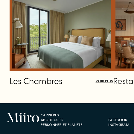
Les Chambres
Resta
VOIR PLUS
CARRIÈRES
ABOUT US FR
FACEBOOK
PERSONNES ET PLANÈTE
INSTAGRAM