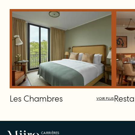
Les Chambres
Resta
VOIR PLUS
CARRIÈRES