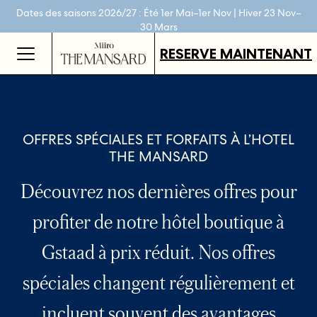
Séjournez plus longtemps : -20 % dès 3 nuits.
Dates des saisons 2026/27 : Été 1er Mai–1er Nov | Hiver 23 Nov–
Réservez en direct + profitez d’un crédit boissons de 30 CHF par
Cartes cadeaux disponibles dans tous nos établissements.
Reserve maintenant
nuit.
DÉCOUVRIR
En savoir plus
30 Mars
RESERVE MAINTENANT
OFFRES SPÉCIALES ET FORFAITS À L’HOTEL
THE MANSARD
Découvrez nos dernières offres pour
profiter de notre hôtel boutique à
Gstaad à prix réduit. Nos offres
spéciales changent régulièrement et
incluent souvent des avantages