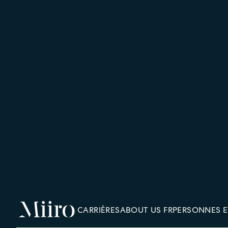
CARRIÈRES
ABOUT US FR
PERSONNES E