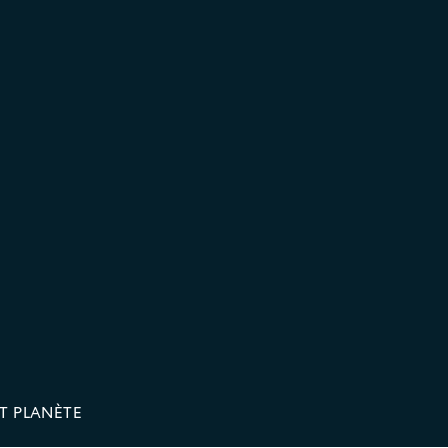
T PLANÈTE