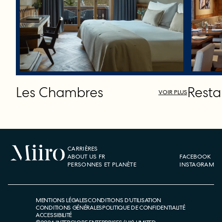
Les Chambres
Resta
VOIR PLUS
CARRIÈRES
ABOUT US FR
FACEBOOK
PERSONNES ET PLANÈTE
INSTAGRAM
MENTIONS LÉGALES
CONDITIONS D’UTILISATION
CONDITIONS GÉNÉRALES
POLITIQUE DE CONFIDENTIALITÉ
ACCESSIBILITÉ