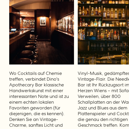
Wo Cocktails auf Chemie
Vinyl-Musik, gedämpftes 
treffen, verbindet Dino's
Vintage-Flair. Die Needl
Apothecary Bar klassische
Bar ist Ihr Rückzugsort i
Handwerkskunst mit einer
Herzen Wiens – mit Sof
interessanten Note und ist zu
Verweilen, über 800
einem echten lokalen
Schallplatten an der Wa
Favoriten geworden (für
Jazz und Blues aus dem
diejenigen, die es kennen).
Plattenspieler und Cockta
Denken Sie an Vintage-
die genau den richtigen
Charme, sanftes Licht und
Geschmack treffen. Ko