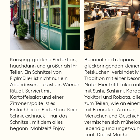
Knusprig-goldene Perfektion,
Benannt nach Japans
hauchdünn und größer als Ihr
glückbringenden kleine
Teller. Ein Schnitzel von
Reiskuchen, verbindet M
Figlmüller ist nicht nur ein
Tradition mit einer bes
Abendessen – es ist ein Wiener
Note. Hier trifft Tokio a
Ritual. Serviert mit
mit Sushi, Sashimi, Kara
Kartoffelsalat und einer
Yakitori und Robata, al
Zitronenspalte ist es
zum Teilen, wie an einem
Einfachheit in Perfektion. Kein
mit Freunden. Aromen,
Schnickschnack – nur das
Menschen und Geschich
Schnitzel, mit dem alles
vermischen sich mühelos
begann. Mahlzeit! Enjoy.
lebendig und ungezwu
cool. Das ist Mochi.