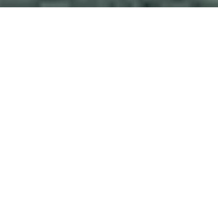
Guests
CHECK IN - CHECK OUT
JETZT BUCHEN
BOUTIQUE-KOMFORT UND ALTE WELT IN
WIEN
Das Palais Rudolf verfügt über 64
äußerst komfortable Boutique-
Gästezimmer und Suiten, die