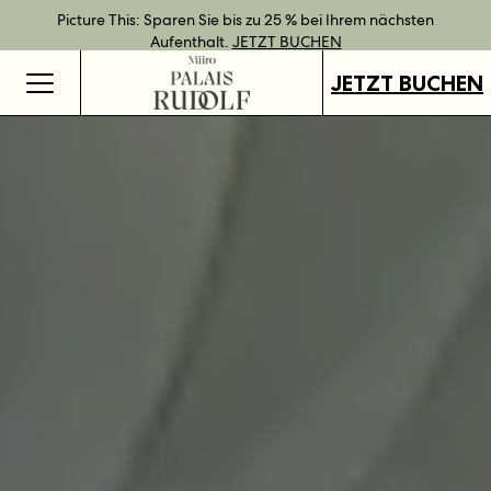
Bestpreisgarantie bei Direktbuchung.
Geschenkgutscheine jetzt an all unseren Standorten verfügbar.
Direkt buchen und Vorteile mit unseren flexiblen Tarifen
Picture This: Sparen Sie bis zu 25 % bei Ihrem nächsten
JETZT BUCHEN
genießen.
Aufenthalt.
GUTSCHEINE KAUFEN
MEHR ERFAHREN
JETZT BUCHEN
JETZT BUCHEN