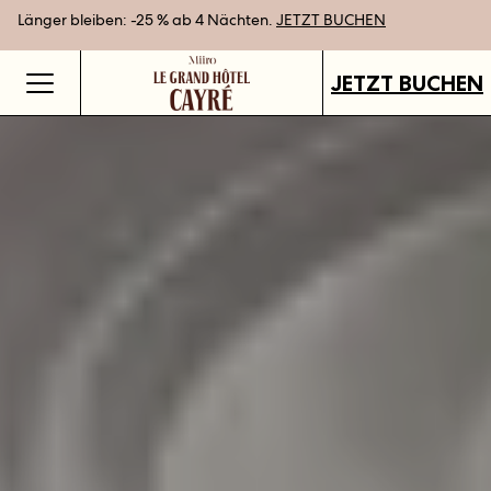
Länger bleiben: -25 % ab 4 Nächten.
Bestpreisgarantie bei Direktbuchung
Geschenkgutscheine jetzt an all unseren Standorten verfügbar.
JETZT BUCHEN
GUTSCHEINE KAUFEN
JETZT BUCHEN