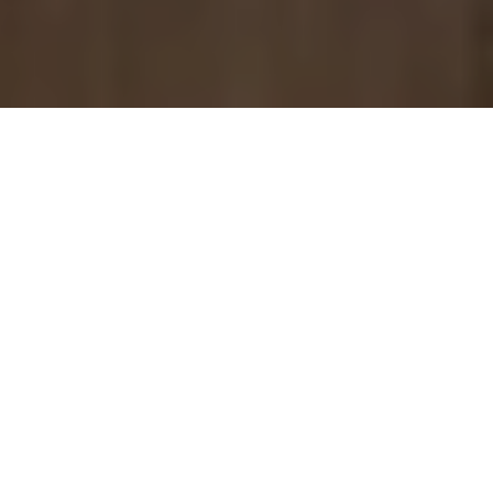
Guests
CHECK IN - CHECK OUT
JETZT BUCHEN
WILLKOMMEN IN PARIS
Das Le Grand Hôtel Cayré verfügt