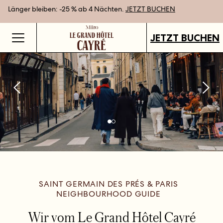
Länger bleiben: -25 % ab 4 Nächten.
Bestpreisgarantie bei Direktbuchung
Geschenkgutscheine jetzt an all unseren Standorten verfügbar.
JETZT BUCHEN
GUTSCHEINE KAUFEN
JETZT BUCHEN
SAINT GERMAIN DES PRÉS & PARIS
NEIGHBOURHOOD GUIDE
Wir vom Le Grand Hôtel Cayré