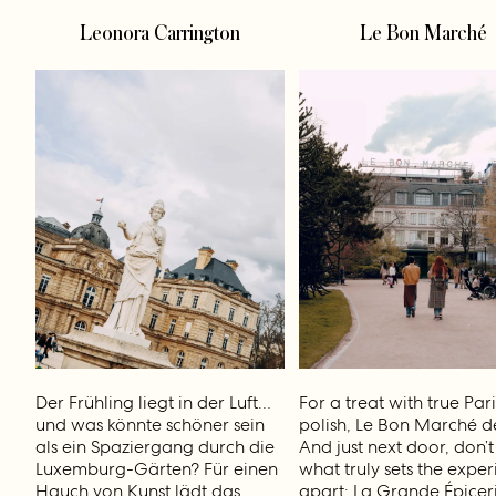
Leonora Carrington
Le Bon Marché
Der Frühling liegt in der Luft…
For a treat with true Par
und was könnte schöner sein
polish, Le Bon Marché de
als ein Spaziergang durch die
And just next door, don’t
Luxemburg-Gärten? Für einen
what truly sets the expe
Hauch von Kunst lädt das
apart: La Grande Épicer