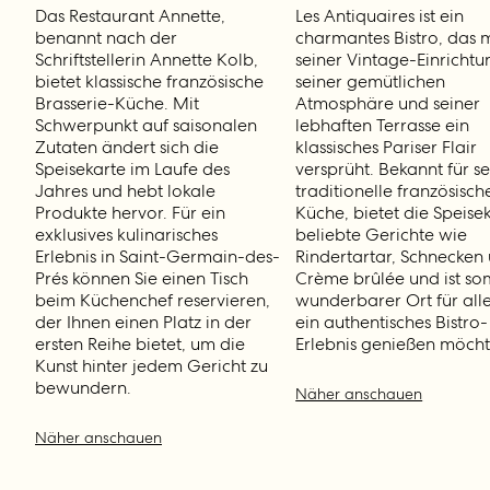
Das Restaurant Annette,
Les Antiquaires ist ein
benannt nach der
charmantes Bistro, das m
Schriftstellerin Annette Kolb,
seiner Vintage-Einrichtu
bietet klassische französische
seiner gemütlichen
Brasserie-Küche. Mit
Atmosphäre und seiner
Schwerpunkt auf saisonalen
lebhaften Terrasse ein
Zutaten ändert sich die
klassisches Pariser Flair
Speisekarte im Laufe des
versprüht. Bekannt für s
Jahres und hebt lokale
traditionelle französisch
Produkte hervor. Für ein
Küche, bietet die Speise
exklusives kulinarisches
beliebte Gerichte wie
Erlebnis in Saint-Germain-des-
Rindertartar, Schnecken
Prés können Sie einen Tisch
Crème brûlée und ist som
beim Küchenchef reservieren,
wunderbarer Ort für alle
der Ihnen einen Platz in der
ein authentisches Bistro-
ersten Reihe bietet, um die
Erlebnis genießen möcht
Kunst hinter jedem Gericht zu
bewundern.
Näher anschauen
Näher anschauen