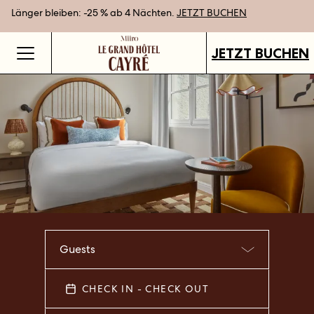
Länger bleiben: -25 % ab 4 Nächten.
Bestpreisgarantie bei Direktbuchung
Geschenkgutscheine jetzt an all unseren Standorten verfügbar.
JETZT BUCHEN
GUTSCHEINE KAUFEN
JETZT BUCHEN
Guests
CHECK IN - CHECK OUT