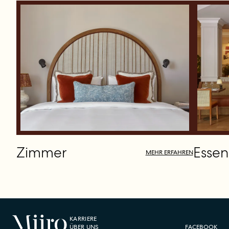
Zimmer
Essen
MEHR ERFAHREN
KARRIERE
ÜBER UNS
FACEBOOK