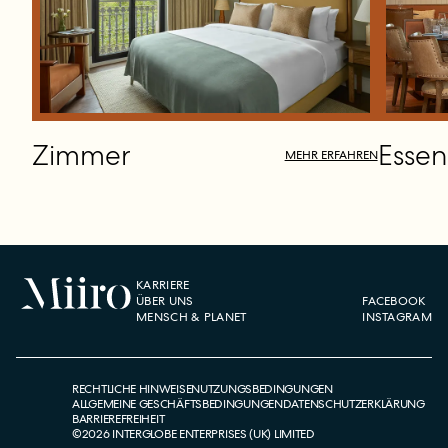
Zimmer
Essen
MEHR ERFAHREN
KARRIERE
ÜBER UNS
FACEBOOK
MENSCH & PLANET
INSTAGRAM
RECHTLICHE HINWEISE
NUTZUNGSBEDINGUNGEN
ALLGEMEINE GESCHÄFTSBEDINGUNGEN
DATENSCHUTZERKLÄRUNG
BARRIEREFREIHEIT
©
2026
INTERGLOBE ENTERPRISES (UK) LIMITED