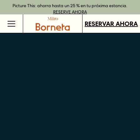
Reserva directamente y disfruta de ventajas con nuestras tarifas
Mejor tarifa garantizada al reservar directamente
Picture This: ahorra hasta un 25 % en tu próxima estancia.
Tarjetas regalo disponibles en todos nuestros destinos.
RESERVE
flexibles.
RESERVE AHORA
MÁS INFORMACIÓN
COMPRAR
AHORA
RESERVAR AHORA