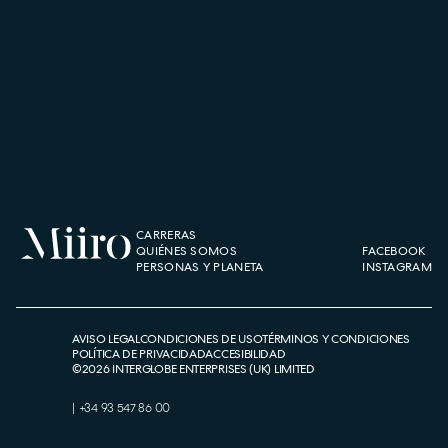
CARRERAS
QUIÉNES SOMOS
FACEBOOK
PERSONAS Y PLANETA
INSTAGRAM
AVISO LEGAL
CONDICIONES DE USO
TÉRMINOS Y CONDICIONES
POLÍTICA DE PRIVACIDAD
ACCESIBILIDAD
©
2026
INTERGLOBE ENTERPRISES (UK) LIMITED
|
+34 93 547 86 00