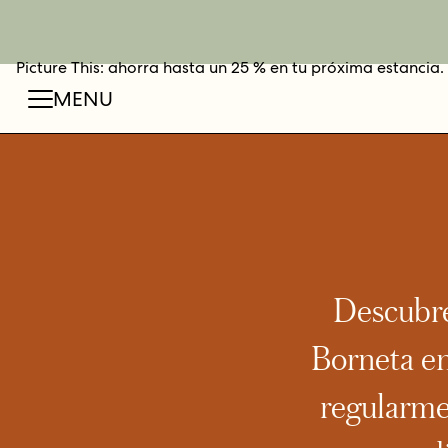
Picture This: ahorra hasta un 25 % en tu próxima estancia.
RESER
C
MENU
Descubre
Borneta en
regularme