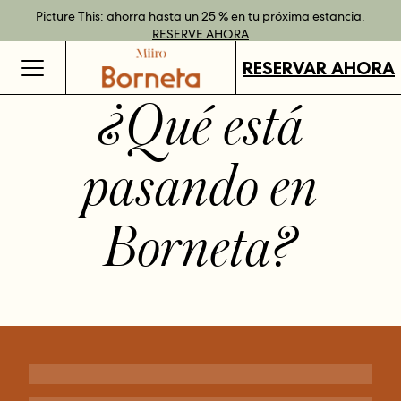
Reserva directamente y disfruta de ventajas con nuestras tarifas
Mejor tarifa garantizada al reservar directamente
Picture This: ahorra hasta un 25 % en tu próxima estancia.
Tarjetas regalo disponibles en todos nuestros destinos.
RESERVE
flexibles.
RESERVE AHORA
MÁS INFORMACIÓN
COMPRAR
AHORA
RESERVAR AHORA
¿Qué está
pasando en
Borneta
?