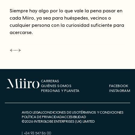
Siempre hay algo por lo que vale la pena pasar en
cada Miiro, ya sea para huéspedes, vecinos o
cualquier persona con la curiosidad suficiente para
acercarse.
CARRERAS
QUIÉNES SOMOS
FACEBOOK
PERSONAS Y PLANETA
INSTAGRAM
AVISO LEGAL
CONDICIONES DE USO
TÉRMINOS Y CONDICIONES
POLÍTICA DE PRIVACIDAD
ACCESIBILIDAD
©
2026
INTERGLOBE ENTERPRISES (UK) LIMITED
|
+34 93 547 86 00