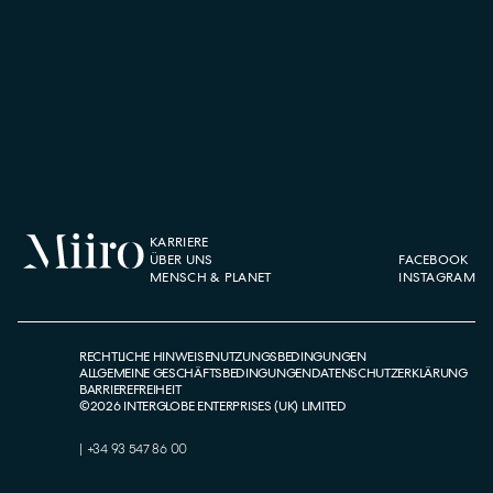
KARRIERE
ÜBER UNS
FACEBOOK
MENSCH & PLANET
INSTAGRAM
RECHTLICHE HINWEISE
NUTZUNGSBEDINGUNGEN
ALLGEMEINE GESCHÄFTSBEDINGUNGEN
DATENSCHUTZERKLÄRUNG
BARRIEREFREIHEIT
©
2026
INTERGLOBE ENTERPRISES (UK) LIMITED
|
+34 93 547 86 00