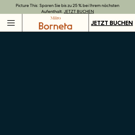
Bestpreisgarantie bei Direktbuchung.
Geschenkgutscheine jetzt an all unseren Standorten verfügbar.
Direkt buchen und Vorteile mit unseren flexiblen Tarifen
Picture This: Sparen Sie bis zu 25 % bei Ihrem nächsten
JETZT BUCHEN
genießen.
Aufenthalt.
GUTSCHEINE KAUFEN
MEHR ERFAHREN
JETZT BUCHEN
JETZT BUCHEN