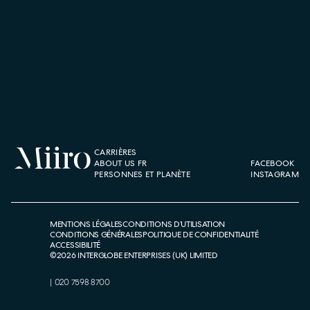
CARRIÈRES
ABOUT US FR
FACEBOOK
PERSONNES ET PLANÈTE
INSTAGRAM
MENTIONS LÉGALES
CONDITIONS D’UTILISATION
CONDITIONS GÉNÉRALES
POLITIQUE DE CONFIDENTIALITÉ
ACCESSIBILITÉ
©
2026
INTERGLOBE ENTERPRISES (UK) LIMITED
|
020 7598 8700