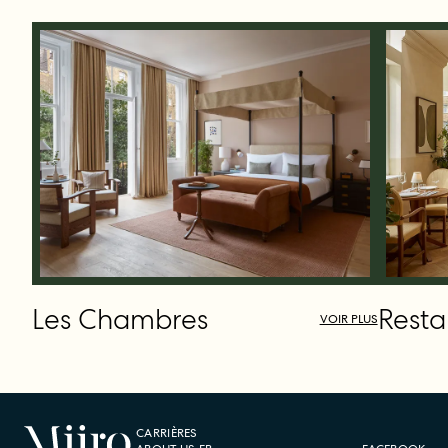
Les Chambres
Resta
VOIR PLUS
CARRIÈRES