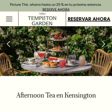
Reserva directamente y disfruta de ventajas con nuestras tarifas
Mejor tarifa garantizada al reservar directamente
Picture This: ahorra hasta un 25 % en tu próxima estancia.
Tarjetas regalo disponibles en todos nuestros destinos.
RESERVE
flexibles.
RESERVE AHORA
MÁS INFORMACIÓN
COMPRAR
AHORA
RESERVAR AHORA
Afternoon Tea en Kensington