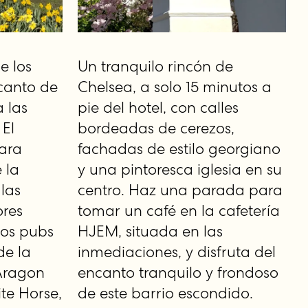
e los
Un tranquilo rincón de
canto de
Chelsea, a solo 15 minutos a
 las
pie del hotel, con calles
 El
bordeadas de cerezos,
para
fachadas de estilo georgiano
 la
y una pintoresca iglesia en su
las
centro. Haz una parada para
ores
tomar un café en la cafetería
los pubs
HJEM, situada en las
de la
inmediaciones, y disfruta del
 Aragon
encanto tranquilo y frondoso
te Horse,
de este barrio escondido.