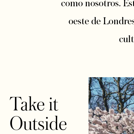
como nosotros. Est
oeste de Londres
cult
Take it
Outside