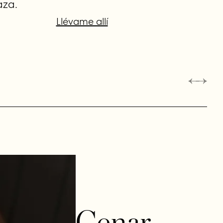
aza.
Llévame allí
Cenar