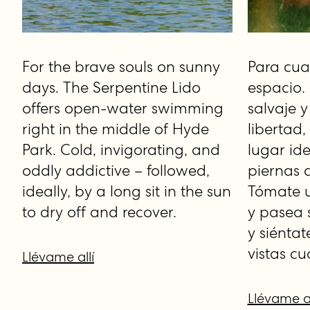
For the brave souls on sunny
Para cua
days. The Serpentine Lido
espacio.
offers open-water swimming
salvaje 
right in the middle of Hyde
libertad
Park. Cold, invigorating, and
lugar ide
oddly addictive – followed,
piernas 
ideally, by a long sit in the sun
Tómate u
to dry off and recover.
y pasea 
y siénta
vistas c
Llévame allí
Llévame al