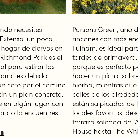
ndo necesites
Parsons Green, uno d
 Extenso, un poco
rincones con más en
y hogar de ciervos en
Fulham, es ideal para
, Richmond Park es el
tardes de primavera.
al para estirar las
parque es perfecto 
como es debido.
hacer un pícnic sobre
n café por el camino
hierba, mientras que 
sin un plan concreto,
calles de los alreded
te en algún lugar con
están salpicadas de 
uando lo encuentres.
locales favoritos, des
terraza soleada del
House hasta The Whi
lí