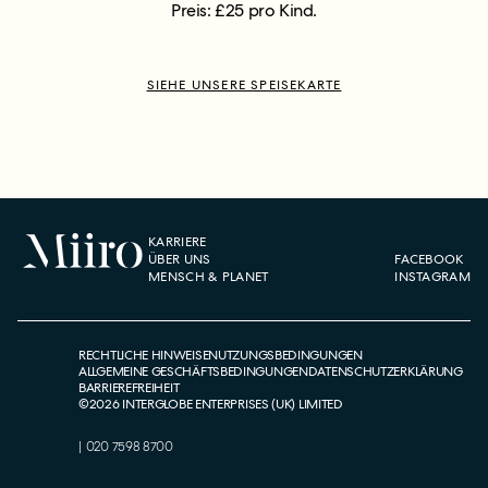
Preis: £25 pro Kind.
SIEHE UNSERE SPEISEKARTE
KARRIERE
ÜBER UNS
FACEBOOK
MENSCH & PLANET
INSTAGRAM
RECHTLICHE HINWEISE
NUTZUNGSBEDINGUNGEN
ALLGEMEINE GESCHÄFTSBEDINGUNGEN
DATENSCHUTZERKLÄRUNG
BARRIEREFREIHEIT
©
2026
INTERGLOBE ENTERPRISES (UK) LIMITED
|
020 7598 8700