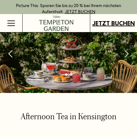
Bestpreisgarantie bei Direktbuchung.
Geschenkgutscheine jetzt an all unseren Standorten verfügbar.
Direkt buchen und Vorteile mit unseren flexiblen Tarifen
Picture This: Sparen Sie bis zu 25 % bei Ihrem nächsten
JETZT BUCHEN
genießen.
Aufenthalt.
GUTSCHEINE KAUFEN
MEHR ERFAHREN
JETZT BUCHEN
JETZT BUCHEN
Afternoon Tea in Kensington