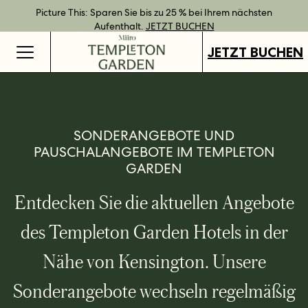
Bestpreisgarantie bei Direktbuchung.
Geschenkgutscheine jetzt an all unseren Standorten verfügbar.
Direkt buchen und Vorteile mit unseren flexiblen Tarifen
Picture This: Sparen Sie bis zu 25 % bei Ihrem nächsten
JETZT BUCHEN
genießen.
Aufenthalt.
GUTSCHEINE KAUFEN
MEHR ERFAHREN
JETZT BUCHEN
JETZT BUCHEN
SONDERANGEBOTE UND
PAUSCHALANGEBOTE IM TEMPLETON
GARDEN
Entdecken Sie die aktuellen Angebote
des Templeton Garden Hotels in der
Nähe von Kensington. Unsere
Sonderangebote wechseln regelmäßig