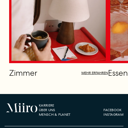
Zimmer
Essen
MEHR ERFAHREN
KARRIERE
ÜBER UNS
FACEBOOK
MENSCH & PLANET
INSTAGRAM