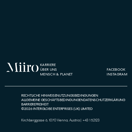
KARRIERE
ÜBER UNS
FACEBOOK
MENSCH & PLANET
INSTAGRAM
RECHTLICHE HINWEISE
NUTZUNGSBEDINGUNGEN
ALLGEMEINE GESCHÄFTSBEDINGUNGEN
DATENSCHUTZERKLÄRUNG
BARRIEREFREIHEIT
©
2026
INTERGLOBE ENTERPRISES (UK) LIMITED
Kirchberggasse 6, 1070 Vienna, Austria
|
+43 1 52123