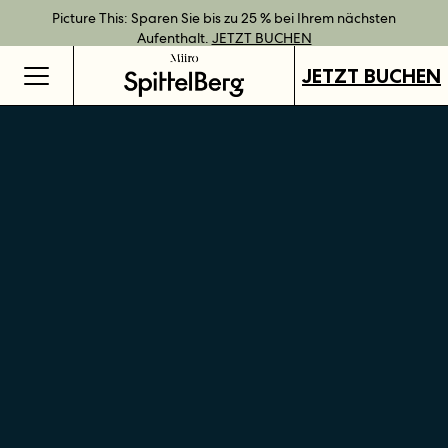
Bestpreisgarantie bei Direktbuchung.
Geschenkgutscheine jetzt an all unseren Standorten verfügbar.
Direkt buchen und Vorteile mit unseren flexiblen Tarifen
Picture This: Sparen Sie bis zu 25 % bei Ihrem nächsten
JETZT BUCHEN
genießen.
Aufenthalt.
GUTSCHEINE KAUFEN
MEHR ERFAHREN
JETZT BUCHEN
JETZT BUCHEN