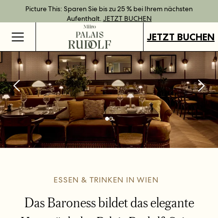
Bestpreisgarantie bei Direktbuchung.
Geschenkgutscheine jetzt an all unseren Standorten verfügbar.
Direkt buchen und Vorteile mit unseren flexiblen Tarifen
Picture This: Sparen Sie bis zu 25 % bei Ihrem nächsten
JETZT BUCHEN
genießen.
Aufenthalt.
GUTSCHEINE KAUFEN
MEHR ERFAHREN
JETZT BUCHEN
JETZT BUCHEN
ESSEN & TRINKEN IN WIEN
Das Baroness bildet das elegante