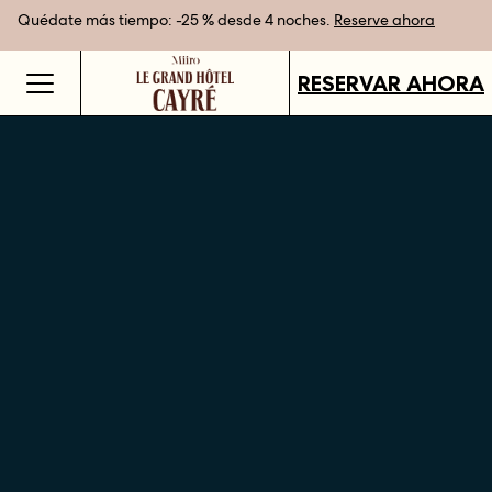
Quédate más tiempo: -25 % desde 4 noches.
Mejor tarifa garantizada al reservar directamente
Tarjetas regalo disponibles en todos nuestros destinos.
Reserve ahora
COMPRAR
RESERVAR AHORA