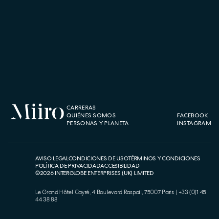
CARRERAS
QUIÉNES SOMOS
FACEBOOK
PERSONAS Y PLANETA
INSTAGRAM
AVISO LEGAL
CONDICIONES DE USO
TÉRMINOS Y CONDICIONES
POLÍTICA DE PRIVACIDAD
ACCESIBILIDAD
©
2026
INTERGLOBE ENTERPRISES (UK) LIMITED
Le Grand Hôtel Cayré, 4 Boulevard Raspail, 75007 Paris
|
+33 (0)1 45
44 38 88