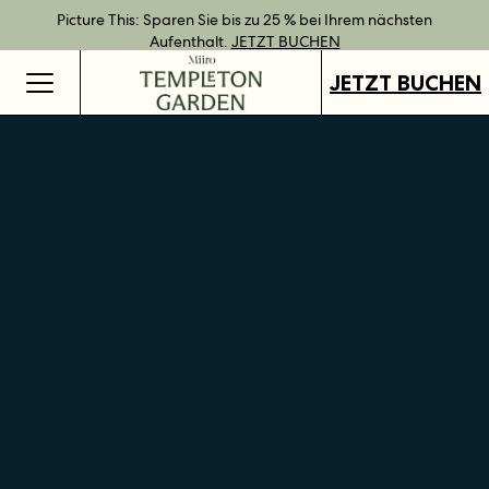
Bestpreisgarantie bei Direktbuchung.
Geschenkgutscheine jetzt an all unseren Standorten verfügbar.
Direkt buchen und Vorteile mit unseren flexiblen Tarifen
Picture This: Sparen Sie bis zu 25 % bei Ihrem nächsten
JETZT BUCHEN
genießen.
Aufenthalt.
GUTSCHEINE KAUFEN
MEHR ERFAHREN
JETZT BUCHEN
JETZT BUCHEN