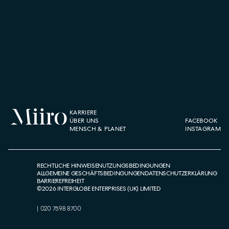
KARRIERE
ÜBER UNS
FACEBOOK
MENSCH & PLANET
INSTAGRAM
RECHTLICHE HINWEISE
NUTZUNGSBEDINGUNGEN
ALLGEMEINE GESCHÄFTSBEDINGUNGEN
DATENSCHUTZERKLÄRUNG
BARRIEREFREIHEIT
©
2026
INTERGLOBE ENTERPRISES (UK) LIMITED
|
020 7598 8700