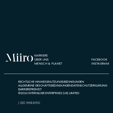
KARRIERE
ÜBER UNS
FACEBOOK
MENSCH & PLANET
INSTAGRAM
RECHTLICHE HINWEISE
NUTZUNGSBEDINGUNGEN
ALLGEMEINE GESCHÄFTSBEDINGUNGEN
DATENSCHUTZERKLÄRUNG
BARRIEREFREIHEIT
©
2026
INTERGLOBE ENTERPRISES (UK) LIMITED
|
020 7598 8700