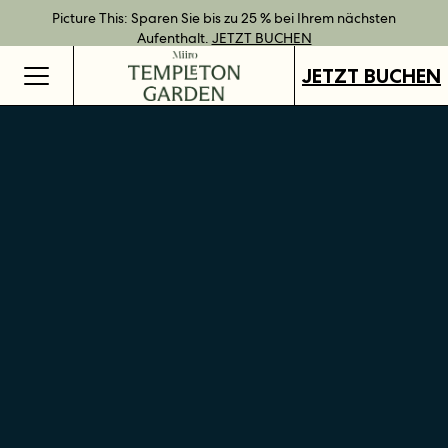
Bestpreisgarantie bei Direktbuchung.
Geschenkgutscheine jetzt an all unseren Standorten verfügbar.
Direkt buchen und Vorteile mit unseren flexiblen Tarifen
Picture This: Sparen Sie bis zu 25 % bei Ihrem nächsten
JETZT BUCHEN
genießen.
Aufenthalt.
GUTSCHEINE KAUFEN
MEHR ERFAHREN
JETZT BUCHEN
JETZT BUCHEN