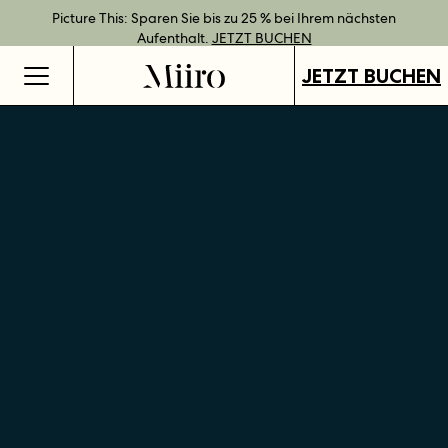
Bestpreisgarantie bei Direktbuchung.
Geschenkgutscheine jetzt an all unseren Standorten verfügbar.
Direkt buchen und Vorteile mit unseren flexiblen Tarifen
Picture This: Sparen Sie bis zu 25 % bei Ihrem nächsten
JETZT BUCHEN
genießen.
Aufenthalt.
GUTSCHEINE KAUFEN
MEHR ERFAHREN
JETZT BUCHEN
JETZT BUCHEN