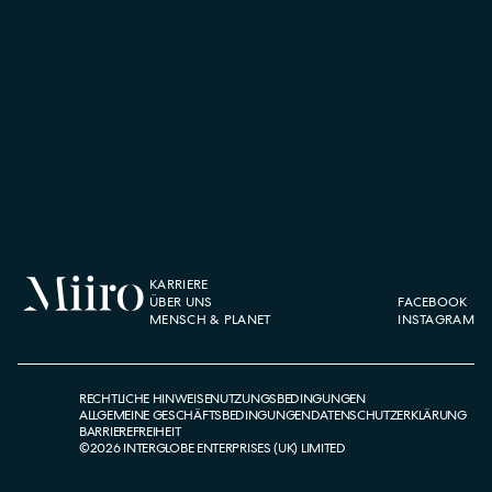
KARRIERE
ÜBER UNS
FACEBOOK
MENSCH & PLANET
INSTAGRAM
RECHTLICHE HINWEISE
NUTZUNGSBEDINGUNGEN
ALLGEMEINE GESCHÄFTSBEDINGUNGEN
DATENSCHUTZERKLÄRUNG
BARRIEREFREIHEIT
©
2026
INTERGLOBE ENTERPRISES (UK) LIMITED