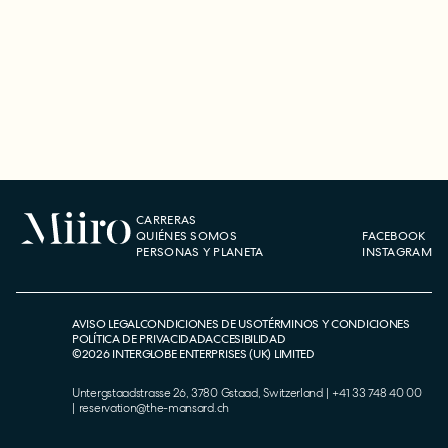
CARRERAS
QUIÉNES SOMOS
FACEBOOK
PERSONAS Y PLANETA
INSTAGRAM
AVISO LEGAL
CONDICIONES DE USO
TÉRMINOS Y CONDICIONES
POLÍTICA DE PRIVACIDAD
ACCESIBILIDAD
©
2026
INTERGLOBE ENTERPRISES (UK) LIMITED
Untergstaadstrasse 26, 3780 Gstaad, Switzerland
|
+41 33 748 40 00
|
reservation@the-mansard.ch