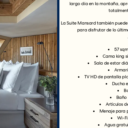
largo día en la montaña, apr
totalment
La Suite Mansard también puede 
para disfrutar de lo últim
57 sqm 
Cama king si
Sala de estar di
Armari
TV HD de pantalla pla
Ducha e
B
Baño 
Artículos 
Menaje para p
Wi-Fi
Agua gratui