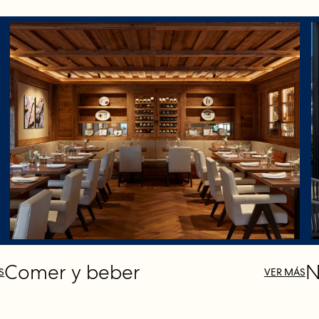
Comer y beber
N
S
VER MÁS