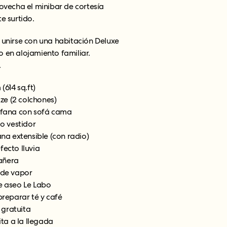
ovecha el minibar de cortesía
e surtido.
unirse con una habitación Deluxe
o en alojamiento familiar.
.
(614 sq.ft)
ze (2 colchones)
áfana con sofá cama
o vestidor
na extensible (con radio)
fecto lluvia
añera
de vapor
de aseo Le Labo
reparar té y café
 gratuita
ta a la llegada