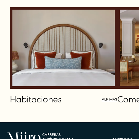
Habitaciones
Come
VER MÁS
CARRERAS