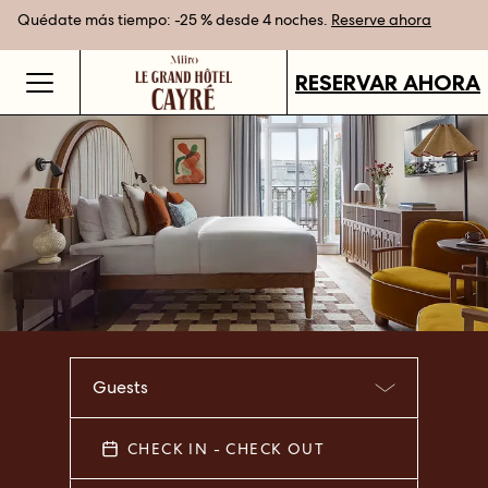
Quédate más tiempo: -25 % desde 4 noches.
Mejor tarifa garantizada al reservar directamente
Tarjetas regalo disponibles en todos nuestros destinos.
Reserve ahora
COMPRAR
RESERVAR AHORA
Guests
CHECK IN - CHECK OUT