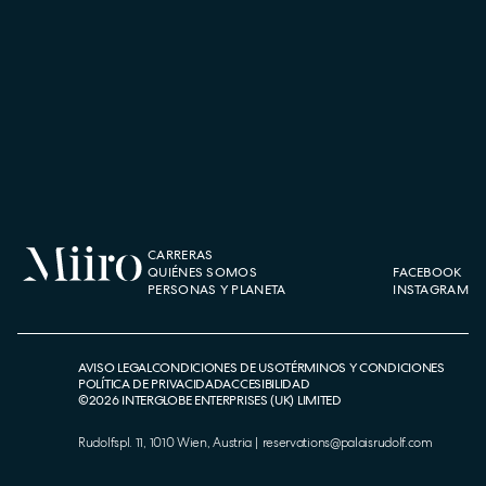
CARRERAS
QUIÉNES SOMOS
FACEBOOK
PERSONAS Y PLANETA
INSTAGRAM
AVISO LEGAL
CONDICIONES DE USO
TÉRMINOS Y CONDICIONES
POLÍTICA DE PRIVACIDAD
ACCESIBILIDAD
©
2026
INTERGLOBE ENTERPRISES (UK) LIMITED
Rudolfspl. 11, 1010 Wien, Austria
|
reservations@palaisrudolf.com