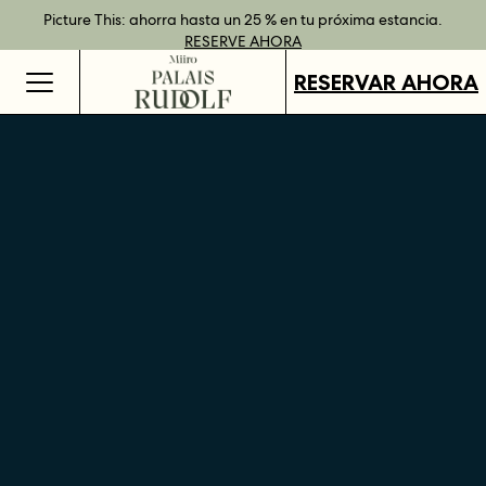
Reserva directamente y disfruta de ventajas con nuestras tarifas
Mejor tarifa garantizada al reservar directamente
Picture This: ahorra hasta un 25 % en tu próxima estancia.
Tarjetas regalo disponibles en todos nuestros destinos.
RESERVE
flexibles.
RESERVE AHORA
MÁS INFORMACIÓN
COMPRAR
AHORA
RESERVAR AHORA